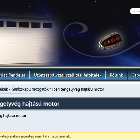
nlat-Rendelés
Üzletszabályzat- szállítási feltételek
Rólunk
Kapc
ékek
»
Garázskapu mozgatók
» Ipari tengelyvég hajtású motor
ngelyvég hajtású motor
ég hajtású motor
 kategóriában jelenleg nem található termék.