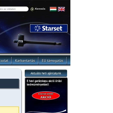
Keresés
solat
Karbantartás
EU támogatás
Aktuális heti ajánlatunk
E havi garázskapu akció óriási
kedvezményekkel!