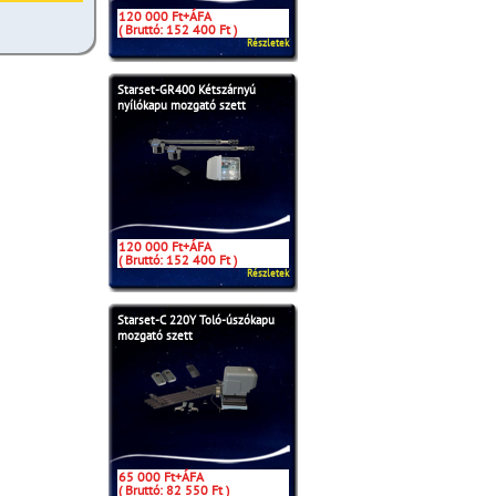
120 000 Ft+ÁFA
( Bruttó: 152 400 Ft )
Részletek
Starset-GR400 Kétszárnyú
nyílókapu mozgató szett
120 000 Ft+ÁFA
( Bruttó: 152 400 Ft )
Részletek
Starset-C 220Y Toló-úszókapu
mozgató szett
65 000 Ft+ÁFA
( Bruttó: 82 550 Ft )