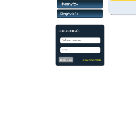
Távirányítók
Kiegészítők
BEJELENTKEZÉS
Belépek
Jelszóemlékeztető