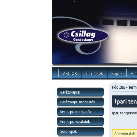
AKCIÓK
Termékek
Képek
Ajá
Főoldal
»
Term
Garázskapuk
Ipari te
Garázskapu mozgatók
Kertkapu mozgatók
Ipari tengelyv
Kertkapu vasalatok
Sorompók
A kiválasztott