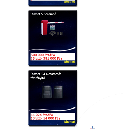
Részletek
Starset S Sorompó
300 000 Ft+ÁFA
( Bruttó: 381 000 Ft )
Részletek
Starset-C4 4 csatornás
távirányító
11 024 Ft+ÁFA
( Bruttó: 14 000 Ft )
Részletek